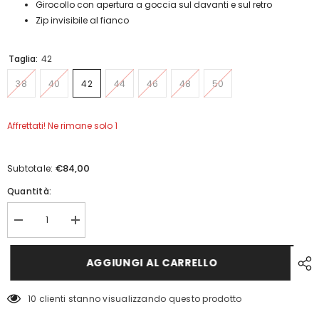
Girocollo con apertura a goccia sul davanti e sul retro
Zip invisibile al fianco
Taglia:
42
38
40
42
44
46
48
50
Affrettati! Ne rimane solo 1
€84,00
Subtotale:
Quantità:
Diminuisci
Aumenta
quantità
quantità
per
per
Top
Top
AGGIUNGI AL CARRELLO
Vanity
Vanity
Pennyblack
Pennyblack
10 clienti stanno visualizzando questo prodotto