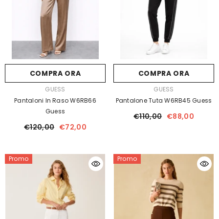
COMPRA ORA
COMPRA ORA
FORNITORE:
FORNITORE:
GUESS
GUESS
Pantaloni In Raso W6RB66
Pantalone Tuta W6RB45 Guess
Guess
€110,00
€88,00
€120,00
€72,00
Promo
Promo