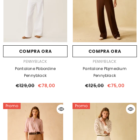
COMPRA ORA
COMPRA ORA
FORNITORE:
FORNITORE:
PENNYBLACK
PENNYBLACK
Pantalone Pbbordine
Pantalone Pbjmedium
Pennyblack
Pennyblack
€129,00
€78,00
€125,00
€75,00
Promo
Promo