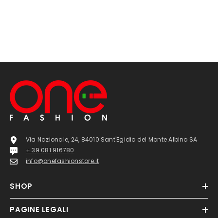
Via Nazionale, 24, 84010 Sant'Egidio del Monte Albino SA
+ 39 081 916780
info@onefashionstore.it
SHOP
PAGINE LEGALI