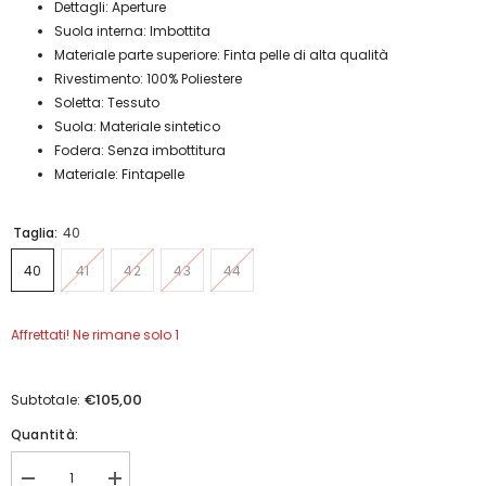
Dettagli: Aperture
Suola interna: Imbottita
Materiale parte superiore: Finta pelle di alta qualità
Rivestimento: 100% Poliestere
Soletta: Tessuto
Suola: Materiale sintetico
Fodera: Senza imbottitura
Materiale: Fintapelle
Taglia:
40
40
41
42
43
44
Affrettati! Ne rimane solo 1
€105,00
Subtotale:
Quantità:
Diminuisci
Aumenta