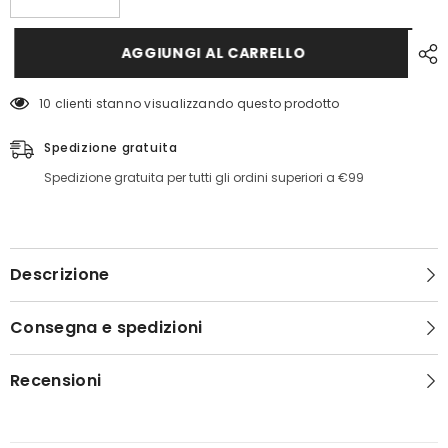
quantità
quantità
per
per
Sneakers
Sneakers
AGGIUNGI AL CARRELLO
Armani
Armani
Exchange
Exchange
Lace
Lace
10 clienti stanno visualizzando questo prodotto
Up
Up
Spedizione gratuita
Spedizione gratuita per tutti gli ordini superiori a €99
Descrizione
Consegna e spedizioni
Recensioni