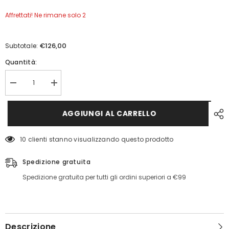
Affrettati! Ne rimane solo 2
€126,00
Subtotale:
Quantità:
Diminuisci
Aumenta
quantità
quantità
per
per
Piumino
Piumino
AGGIUNGI AL CARRELLO
Leader
Leader
Jacket
Jacket
Refrigiwear
Refrigiwear
10 clienti stanno visualizzando questo prodotto
Spedizione gratuita
Spedizione gratuita per tutti gli ordini superiori a €99
Descrizione