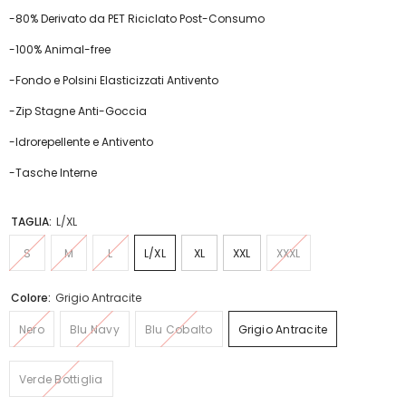
-80% Derivato da PET Riciclato Post-Consumo
-100% Animal-free
-Fondo e Polsini Elasticizzati Antivento
-Zip Stagne Anti-Goccia
-Idrorepellente e Antivento
-Tasche Interne
TAGLIA:
L/XL
S
M
L
L/XL
XL
XXL
XXXL
Colore:
Grigio Antracite
Nero
Blu Navy
Blu Cobalto
Grigio Antracite
Verde Bottiglia