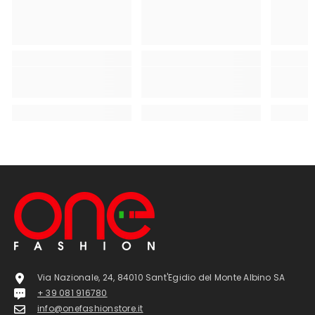
Via Nazionale, 24, 84010 Sant'Egidio del Monte Albino SA
+ 39 081 916780
info@onefashionstore.it