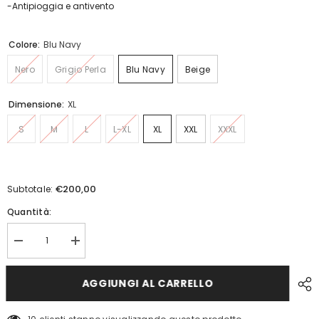
-Antipioggia e antivento
Colore:
Blu Navy
Nero
Grigio Perla
Blu Navy
Beige
Dimensione:
XL
S
M
L
L-XL
XL
XXL
XXXL
€200,00
Subtotale:
Quantità:
Diminuisci
Aumenta
quantità
quantità
per
per
Giubbotto
Giubbotto
AGGIUNGI AL CARRELLO
Lender
Lender
Jacket
Jacket
Refrigiwear
Refrigiwear