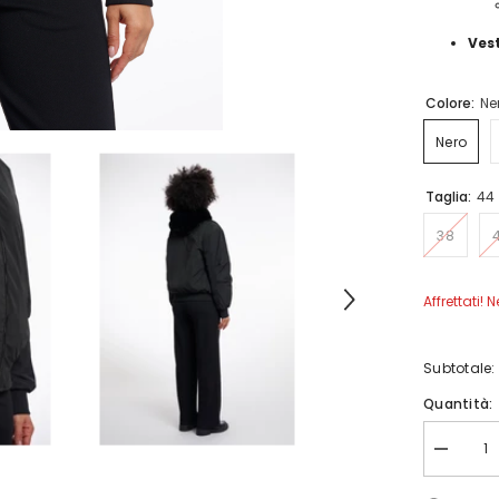
Vest
Colore:
Ne
Nero
Taglia:
44
38
Affrettati! 
Subtotale:
Quantità:
Diminuis
quantità
per