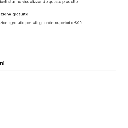
lienti stanno visualizzando questo prodotto
Giubbino
le
Reversibile
Rubia
izione gratuita
;Pelle
Rino&amp;Pelle
zione gratuita per tutti gli ordini superiori a €99
Condivid
ni