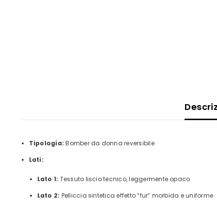
Descri
Tipologia:
Bomber da donna reversibile
Lati:
Lato 1:
Tessuto liscio tecnico, leggermente opaco
Lato 2:
Pelliccia sintetica effetto “fur” morbida e uniforme