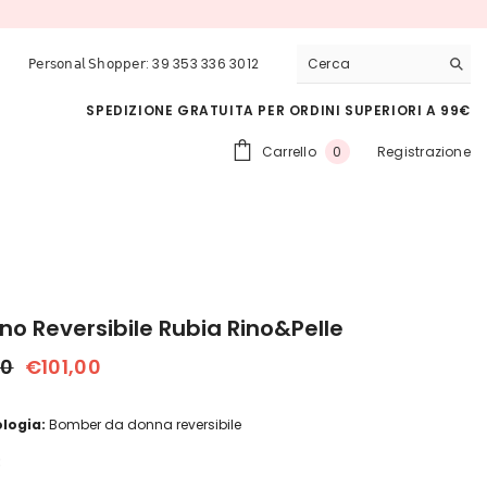
𝖯𝖾𝗋𝗌𝗈𝗇𝖺𝗅 𝖲𝗁𝗈𝗉𝗉𝖾𝗋: 39 353 336 3012
SPEDIZIONE GRATUITA PER ORDINI SUPERIORI A 99€
0
Carrello
Registrazione
0
articoli
no Reversibile Rubia Rino&Pelle
00
€101,00
ologia:
Bomber da donna reversibile
: