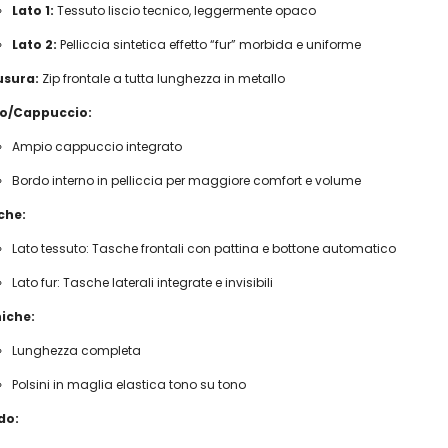
Lato 1:
Tessuto liscio tecnico, leggermente opaco
Lato 2:
Pelliccia sintetica effetto “fur” morbida e uniforme
usura:
Zip frontale a tutta lunghezza in metallo
lo/Cappuccio:
Ampio cappuccio integrato
Bordo interno in pelliccia per maggiore comfort e volume
che:
Lato tessuto: Tasche frontali con pattina e bottone automatico
Lato fur: Tasche laterali integrate e invisibili
iche:
Lunghezza completa
Polsini in maglia elastica tono su tono
do: