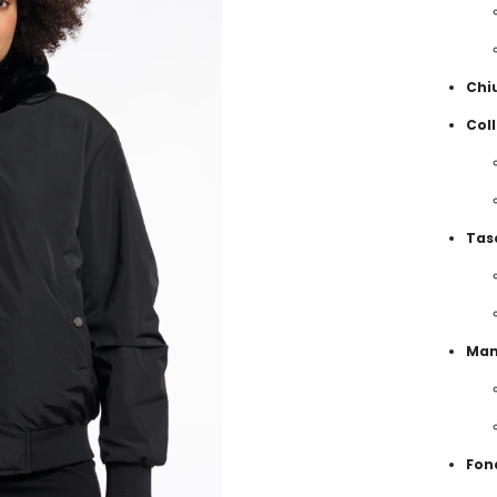
Chi
Col
Tas
Man
Fon