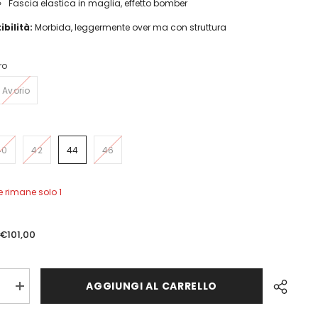
Fascia elastica in maglia, effetto bomber
ibilità:
Morbida, leggermente over ma con struttura
ro
Avorio
40
42
44
46
Ne rimane solo 1
€101,00
AGGIUNGI AL CARRELLO
ci
Aumenta
quantità
per