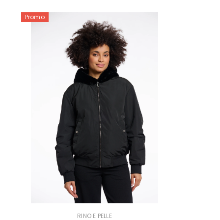
Promo
FORNITORE:
RINO E PELLE