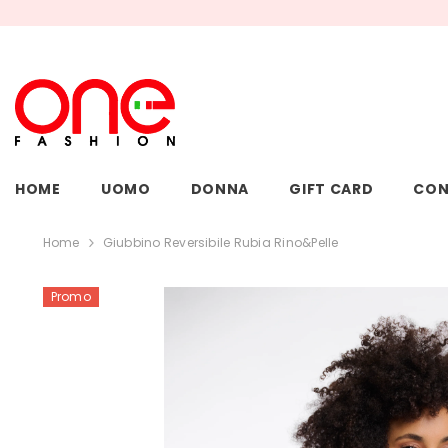
VAI DIRETTAMENTE AI CONTENUTI
HOME
UOMO
DONNA
GIFT CARD
CON
Home
Giubbino Reversibile Rubia Rino&Pelle
Promo