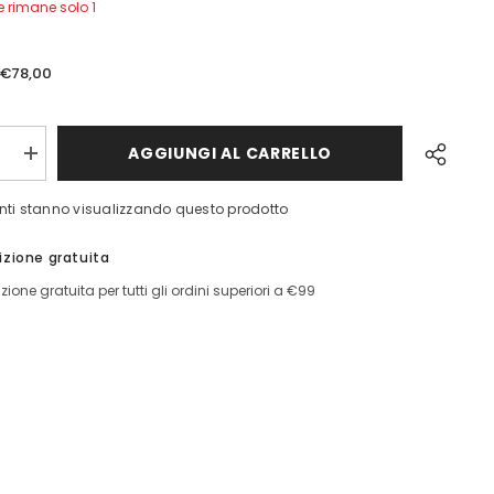
Ne rimane solo 1
€78,00
AGGIUNGI AL CARRELLO
ci
Aumenta
quantità
per
enti stanno visualizzando questo prodotto
Cardigan
Blocco
ack
Pennyblack
izione gratuita
zione gratuita per tutti gli ordini superiori a €99
Condivid