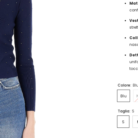
Mat
conf
Vest
stret
Coll
nasc
Dett
unif
tocc
Colore:
Bl
Blu
Taglia:
S
S