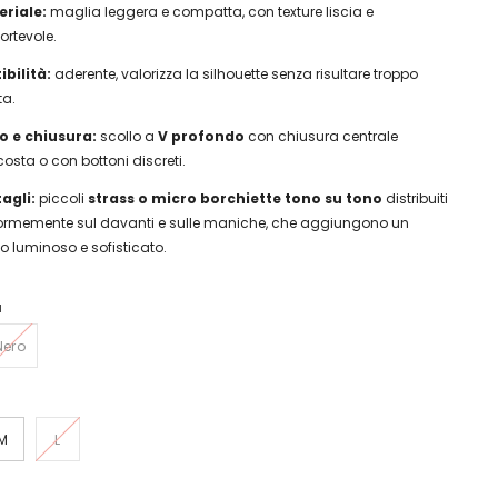
eriale:
maglia leggera e compatta, con texture liscia e
ortevole.
ibilità:
aderente, valorizza la silhouette senza risultare troppo
ta.
o e chiusura:
scollo a
V profondo
con chiusura centrale
osta o con bottoni discreti.
agli:
piccoli
strass o micro borchiette tono su tono
distribuiti
ormemente sul davanti e sulle maniche, che aggiungono un
o luminoso e sofisticato.
u
Nero
M
L