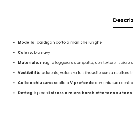
Descri
Modello:
cardigan corto a maniche lunghe.
Colore:
blu navy.
Materiale:
maglia leggera e compatta, con texture liscia e c
Vestibilità:
aderente, valorizza la silhouette senza risultare t
Collo e chiusura:
scollo a
V profondo
con chiusura central
Dettagli:
piccoli
strass o micro borchiette tono su tono