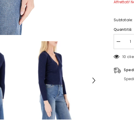
Affrettati! 
Subtotale:
Quantità:
Diminuis
quantità
per
50 cli
Cardigan
Blocco
Pennybl
Sped
Spedi