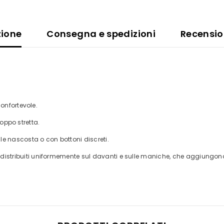
zione
Consegna e spedizioni
Recensio
onfortevole.
roppo stretta.
e nascosta o con bottoni discreti.
distribuiti uniformemente sul davanti e sulle maniche, che aggiungono