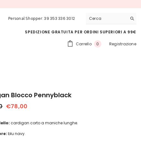
 ULTERIORE 10% AL CHECKOUT
𝖯𝖾𝗋𝗌𝗈𝗇𝖺𝗅 𝖲𝗁𝗈𝗉𝗉𝖾𝗋: 39 353 336 3012
SPEDIZIONE GRATUITA PER ORDINI SUPERIORI A 99€
0
Carrello
Registrazione
0
articoli
gan Blocco Pennyblack
0
€78,00
ello:
cardigan corto a maniche lunghe.
ore:
blu navy.