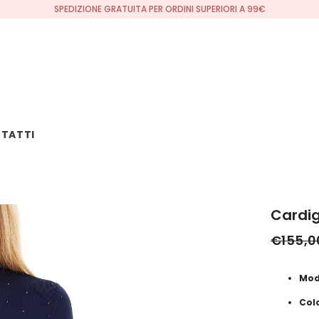
MIDSEASON:
TATTI
Cardi
€155,0
Mod
Col