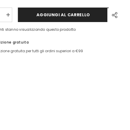
AGGIUNGI AL CARRELLO
ci
Aumenta
quantità
per
enti stanno visualizzando questo prodotto
Cardigan
A
Costine
izione gratuita
Guess
zione gratuita per tutti gli ordini superiori a €99
Condivid