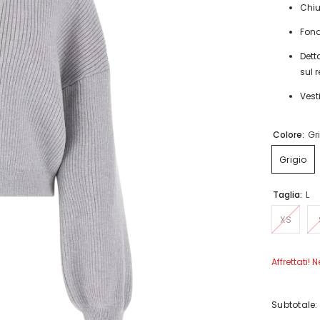
Chiu
Fond
Dett
sul r
Vest
Colore:
Gr
Grigio
Taglia:
L
XS
Affrettati! 
Subtotale: