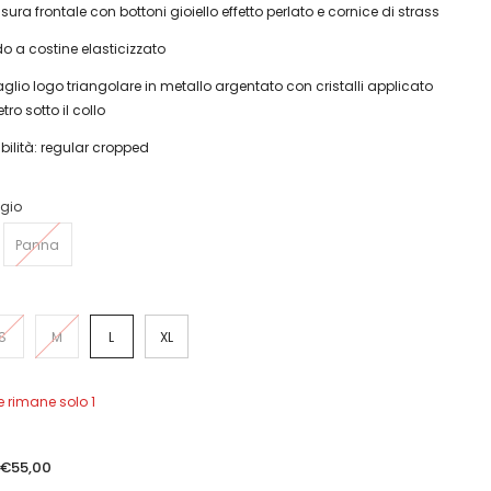
sura frontale con bottoni gioiello effetto perlato e cornice di strass
o a costine elasticizzato
aglio logo triangolare in metallo argentato con cristalli applicato
etro sotto il collo
ibilità: regular cropped
igio
Panna
S
M
L
XL
Ne rimane solo 1
€55,00