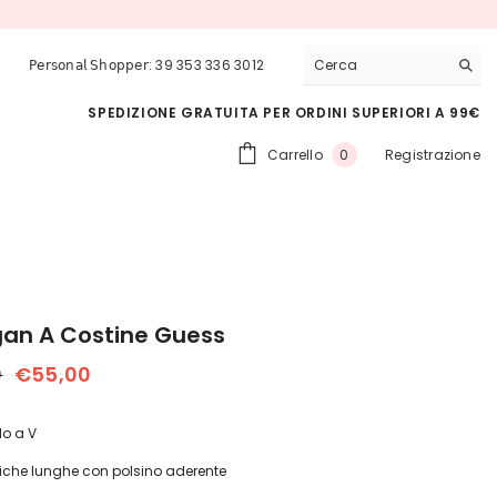
𝖯𝖾𝗋𝗌𝗈𝗇𝖺𝗅 𝖲𝗁𝗈𝗉𝗉𝖾𝗋: 39 353 336 3012
SPEDIZIONE GRATUITA PER ORDINI SUPERIORI A 99€
0
Carrello
Registrazione
0
articoli
an A Costine Guess
0
€55,00
lo a V
che lunghe con polsino aderente