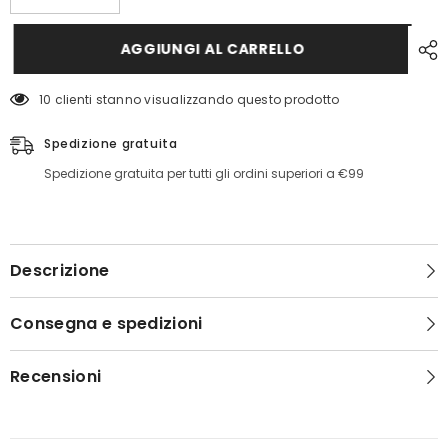
quantità
quantità
per
per
Camicia
Camicia
AGGIUNGI AL CARRELLO
stampa
stampa
Animalier
Animalier
Guess
Guess
10 clienti stanno visualizzando questo prodotto
Spedizione gratuita
Spedizione gratuita per tutti gli ordini superiori a €99
Descrizione
Consegna e spedizioni
Recensioni