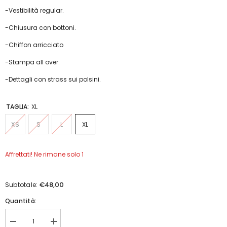
-Vestibilità regular.
-Chiusura con bottoni.
-Chiffon arricciato
-Stampa all over.
-Dettagli con strass sui polsini.
TAGLIA:
XL
XS
S
L
XL
Affrettati! Ne rimane solo 1
€48,00
Subtotale:
Quantità:
Diminuisci
Aumenta