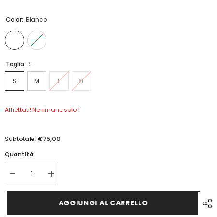
Color:
Bianco
Taglia:
S
S
M
L
XL
Affrettati! Ne rimane solo 1
€75,00
Subtotale:
Quantità:
Diminuisci
Aumenta
quantità
quantità
per
per
Body
Body
AGGIUNGI AL CARRELLO
Dsquared
Dsquared