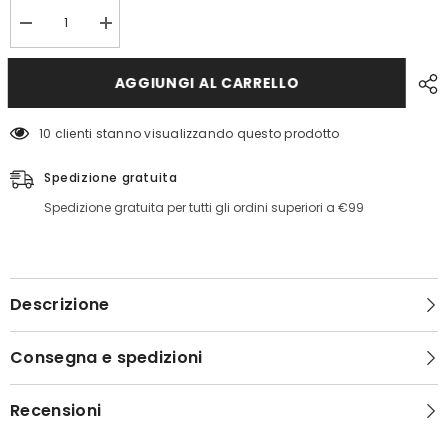
Diminuisci
Aumenta
quantità
quantità
per
per
Abito
Abito
AGGIUNGI AL CARRELLO
Pbbclima
Pbbclima
Pennyblack
Pennyblack
10 clienti stanno visualizzando questo prodotto
Spedizione gratuita
Spedizione gratuita per tutti gli ordini superiori a €99
Descrizione
Consegna e spedizioni
Recensioni